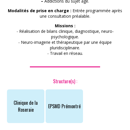
ROMPRE LA SOLITUDE
–
Addictions du sujet âgé.
Modalités de prise en charge :
Entrée programmée après
une consultation préalable.
Missions :
- Réalisation de bilans clinique, diagnostique, neuro-
psychologique.
- Neuro-imagerie et thérapeutique par une équipe
pluridisciplinaire.
- Travail en réseau.
Structure(s) :
Clinique de la
EPSMD Prémontré
Roseraie