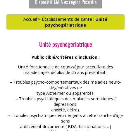
Dispositif MAIA ex région Picardie
Accueil
>
Établissements de santé
:
Unité
psychogériatrique
Unité psychogériatrique
Public ciblé/critères d'inclusion :
Unité fonctionnelle de court-séjour acceuillant des
malades agés de plus de 65 ans présentant :
ACCÈS PARTICULIERS
–
Troubles psycho-comportementaux des maladies neuro-
dégénératives de
type Alzheimer ou apparentés.
AIDE AUX AIDANTS
–
Troubles psychiatriques des maladies somatiques (
dépressions,
anxiété, délire).
ASSOCIATIONS
–
Troubles psychiatriques émmergents à cette tranche d’âge
sans
antécédent documenté ( BDA, hallucinations, ...)