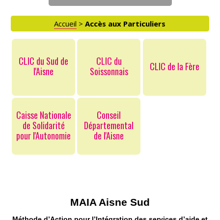
AIDE AUX AIDANTS
Accueil
>
Accès aux Particuliers
ASSOCIATIONS
CLIC du Sud de
CLIC du
CLIC de la Fère
l'Aisne
Soissonnais
ROMPRE LA SOLITUDE
Caisse Nationale
Conseil
de Solidarité
Départemental
pour l'Autonomie
de l'Aisne
MAIA Aisne Sud
Méthode d’Action pour l’Intégration des services d’aide et