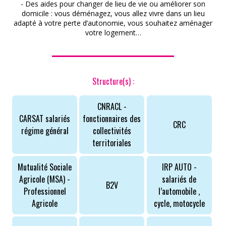
- Des aides pour changer de lieu de vie ou améliorer son
domicile : vous déménagez, vous allez vivre dans un lieu
adapté à votre perte d’autonomie, vous souhaitez aménager
votre logement…
ACCÈS PARTICULIERS
Structure(s) :
AIDE AUX AIDANTS
CNRACL -
CARSAT salariés
fonctionnaires des
ASSOCIATIONS
CRC
régime général
collectivités
territoriales
ROMPRE LA SOLITUDE
Mutualité Sociale
IRP AUTO -
Agricole (MSA) -
salariés de
B2V
Professionnel
l’automobile ,
Agricole
cycle, motocycle