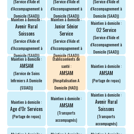
(Service d’Aide et
(Service d’Aide et
(Service d’Aide et
d’Accompagnement à
d’Accompagnement à
d’Accompagnement à
Domicile (SAAD))
Domicile (SAAD))
Domicile (SAAD))
Maintien à domicile :
Maintien à domicile :
Maintien à domicile :
Avenir Rural
Junior Sénior
O2 Service
ACCÈS PARTICULIERS
Soissons
Service
(Service d’Aide et
(Service d’Aide et
(Service d’Aide et
d’Accompagnement à
d’Accompagnement à
d’Accompagnement à
Domicile (SAAD))
AIDE AUX AIDANTS
Domicile (SAAD))
Domicile (SAAD))
Maintien à domicile :
Établissements de
AMSAM
santé :
Maintien à domicile :
ASSOCIATIONS
AMSAM
AMSAM
(Service de Soins
Infirmiers A Domicile
(Hospitalisation A
(Portage de repas)
(SSIAD))
Domicile (HAD))
ROMPRE LA SOLITUDE
Maintien à domicile :
Maintien à domicile :
Avenir Rural
Maintien à domicile :
AMSAM
Age d’Or Services
Soissons
(Transports
(Portage de repas)
(Transports
accompagnés)
accompagnés)