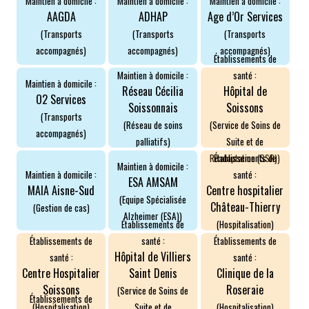
Maintien à domicile :
Maintien à domicile :
Maintien à domicile :
AAGDA
ADHAP
Age d’Or Services
(Transports
(Transports
(Transports
accompagnés)
accompagnés)
accompagnés)
Établissements de
Maintien à domicile :
santé :
Maintien à domicile :
Réseau Cécilia
Hôpital de
O2 Services
Soissonnais
Soissons
(Transports
(Réseau de soins
(Service de Soins de
accompagnés)
palliatifs)
Suite et de
Réadaptation (SSR))
Établissements de
Maintien à domicile :
Maintien à domicile :
santé :
ESA AMSAM
MAIA Aisne-Sud
Centre hospitalier
(Equipe Spécialisée
Château-Thierry
(Gestion de cas)
Alzheimer (ESA))
(Hospitalisation)
Établissements de
Établissements de
santé :
Établissements de
Hôpital de Villiers
santé :
santé :
Centre Hospitalier
Saint Denis
Clinique de la
Soissons
Roseraie
(Service de Soins de
Établissements de
(Hospitalisation)
Suite et de
(Hospitalisation)