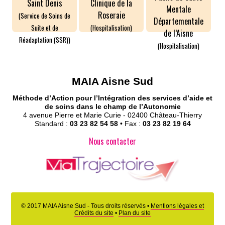
Saint Denis
Clinique de la
Mentale
Roseraie
(Service de Soins de
Départementale
Suite et de
(Hospitalisation)
de l’Aisne
Réadaptation (SSR))
(Hospitalisation)
MAIA Aisne Sud
Méthode d’Action pour l’Intégration des services d’aide et
de soins dans le champ de l’Autonomie
4 avenue Pierre et Marie Curie - 02400 Château-Thierry
Standard :
03 23 82 54 58
• Fax :
03 23 82 19 64
Nous contacter
© 2017 MAIA Aisne Sud - Tous droits réservés •
Mentions légales et
Accès Partenaires
Crédits du site
•
Plan du site