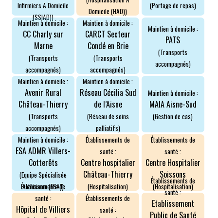
Infirmiers A Domicile
(Portage de repas)
Domicile (HAD))
(SSIAD))
ROMPRE LA SOLITUDE
Maintien à domicile :
Maintien à domicile :
Maintien à domicile :
CC Charly sur
CARCT Secteur
PATS
Marne
Condé en Brie
(Transports
(Transports
(Transports
accompagnés)
accompagnés)
accompagnés)
Maintien à domicile :
Maintien à domicile :
Avenir Rural
Réseau Cécilia Sud
Maintien à domicile :
Château-Thierry
de l’Aisne
MAIA Aisne-Sud
(Transports
(Réseau de soins
(Gestion de cas)
accompagnés)
palliatifs)
Maintien à domicile :
Établissements de
Établissements de
ESA ADMR Villers-
santé :
santé :
Cotterêts
Centre hospitalier
Centre Hospitalier
Château-Thierry
Soissons
(Equipe Spécialisée
Établissements de
Alzheimer (ESA))
(Hospitalisation)
(Hospitalisation)
Établissements de
santé :
santé :
Établissements de
Etablissement
Hôpital de Villiers
santé :
Public de Santé