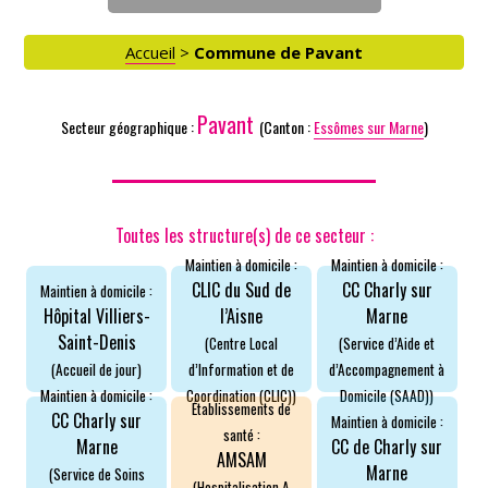
Accueil
>
Commune de Pavant
Pavant
Secteur géographique :
(Canton :
Essômes sur Marne
)
Toutes les structure(s) de ce secteur :
Maintien à domicile :
Maintien à domicile :
CLIC du Sud de
CC Charly sur
Maintien à domicile :
Hôpital Villiers-
l’Aisne
Marne
ACCÈS PARTICULIERS
Saint-Denis
(Centre Local
(Service d’Aide et
(Accueil de jour)
d’Information et de
d’Accompagnement à
Coordination (CLIC))
Domicile (SAAD))
Maintien à domicile :
AIDE AUX AIDANTS
Établissements de
CC Charly sur
Maintien à domicile :
santé :
Marne
CC de Charly sur
AMSAM
ASSOCIATIONS
Marne
(Service de Soins
(Hospitalisation A