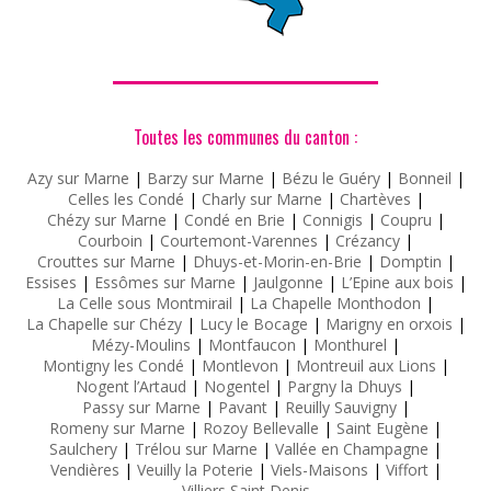
ASSOCIATIONS
ROMPRE LA SOLITUDE
Toutes les communes du canton :
Azy sur Marne
|
Barzy sur Marne
|
Bézu le Guéry
|
Bonneil
|
Celles les Condé
|
Charly sur Marne
|
Chartèves
|
Chézy sur Marne
|
Condé en Brie
|
Connigis
|
Coupru
|
Courboin
|
Courtemont-Varennes
|
Crézancy
|
Crouttes sur Marne
|
Dhuys-et-Morin-en-Brie
|
Domptin
|
Essises
|
Essômes sur Marne
|
Jaulgonne
|
L’Epine aux bois
|
La Celle sous Montmirail
|
La Chapelle Monthodon
|
La Chapelle sur Chézy
|
Lucy le Bocage
|
Marigny en orxois
|
Mézy-Moulins
|
Montfaucon
|
Monthurel
|
Montigny les Condé
|
Montlevon
|
Montreuil aux Lions
|
Nogent l’Artaud
|
Nogentel
|
Pargny la Dhuys
|
Passy sur Marne
|
Pavant
|
Reuilly Sauvigny
|
Romeny sur Marne
|
Rozoy Bellevalle
|
Saint Eugène
|
Saulchery
|
Trélou sur Marne
|
Vallée en Champagne
|
Vendières
|
Veuilly la Poterie
|
Viels-Maisons
|
Viffort
|
Villiers Saint Denis